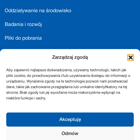
Oddziaływanie na środowisko
Badania i rozwój
Pliki do pobrania
Nasze marki
Zarządzaj zgodą
Kariera
Aby zapewnić najlepsze doświadczenia, używamy technologii, takich jak
pliki cookie, do przechowywania i/lub uzyskiwania dostępu do informacji o
Partnerzy biznesowi
urządzeniu. Wyrażenie zgody na te technologie pozwoli nam przetwarzać
dane, takie jak zachowanie przeglądania lub unikalne identyfikatory na tej
stronie. Brak zgody lub jej wycofanie może niekorzystnie wpłynąć na
Kontakt
niektóre funkcje i cechy.
Akceptuję
© Madonis, 2025
Polityka prywatności
Cookies
Odmów